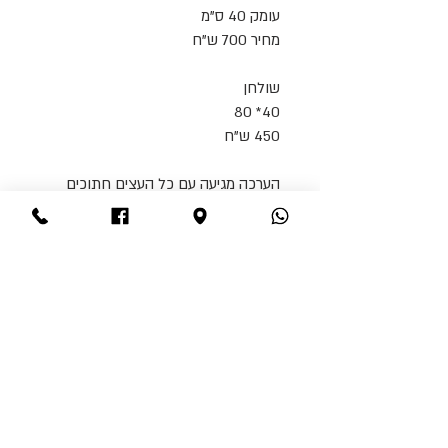
עומק 40 ס"מ
מחיר 700 ש"ח
שולחן
40* 80
450 ש"ח
הערכה מגיעה עם כל העצים חתוכים
למידות וזוויות,
ברגים בגדלים שונים, ניירות שיוף ודבק.
*הערכה מגיעה ללא צבע. יש אפשרות
להוסיף צבע בתוספת תשלום.
*לבניית הספסל
צריך מברגה ומקדחה
(או ביט מוביל)
. הערכה מגיעה ללא
הכלים.
דרגת קושי- בינונית.
*הובלה מיוחדת בעלות 250 ש"ח