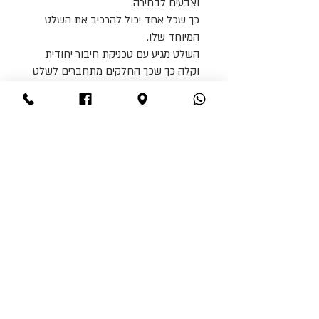
וצבעים לבחירה.
כך שכל אחד יכול להרכיב את השלט
המיוחד שלו.
השלט מגיע עם טכניקת חיבור יחודית
וקלה כך שכך החלקים מתחברים לשלט
אחד גדול ויפה.
מתאים כיצירה עצמית, או כחלק מערב
תרבותי לקבוצה.
הערכה מגיעה עם כל החומרים
+ הדרכה כתובה ואיורים לקשרים
הבסיסיים
+סירטון דרכה שלב אחרי שלב