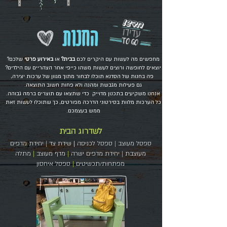
החנות
מחפשים מה לעשות עם היקרים לכם
בבית?
או
באירוע פרטי
שלכם?
יוצאים לחופשה ורוצים לעשות משהו כייפי אחר הצהריים עם הילדים?
פה בחנות של הסדנא תוכלו לבחור מתוך מגוון של ערכות יצירה,
גם פעילות מגבשת ומהנה ולא פחות חשוב התוצאה.
אנחנו משקיעים בתכנון מדוייק כדי שתצאו עם תוצרים ברמה גבוהה.
כל הערכות מלוות בסירטוני הדרכה מפורטים, כך שתוכלו לעשות זאת
ממש בעצמכם.
לשדרוג הבית
ספסל מעוצב
|
ספסל לכניסה | שידת צד
|
יחידת מדפים
מעוצבת
|
יחידת מדפים ישרה
|
מדף מעוצב
|
מתלה
מפתחות/תכשיטים
|
ספסל איחסון