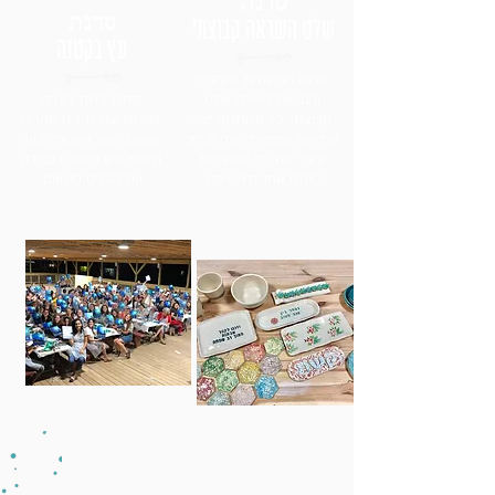
סדנת
סדנת
שלט השראה קבוצתי
עץ בקטנה
סדנא קבוצתית מיוחדת
ומגבשת ליצירת שלט
סדנת נגרות קצרה,
קבוצתי. כל משתתף יוצר
למי שרוצה להריח מהריח
את את החתיכה שלו וביחד
המשכר של העבודה בעץ
נחבר את כל החתיכות
וללמוד ידע בסיסי בעבודה
לשלט אחד גדול ויפה.
עם הכלים השונים.