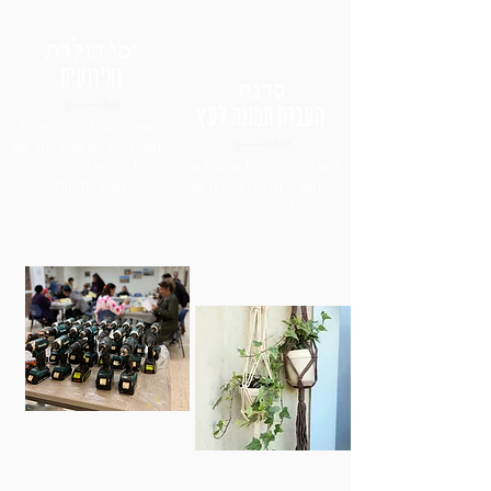
ימי הולדת
ואירועים
סדנת
העברת תמונה לעץ
רוצים לחגוג בצורה כייפית
ויחודית? יש לנו מגוון רחב של
בטכניקה מיוחדת תלמדו איך
יצירות להציע לכם. ולכם רק
להעביר תמונה אישית או
נשאר לבחור!
גרפיקה לעץ