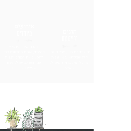
אירועים
חוגים
מיוחדים
וקייטנות
יש לכם אירוע פרטי או
גם לילדיכם מגיע מכל השפע
קהילתי, ואתם מחפשים דרך
הזה שבסדנא, בואו לגלות
להפעיל את הקהל ולצאת
את כל האפשרויות שיש לנו
עם תוצרים. יש לנו מגוון
להציע.
אופציות עבורכם.
ADiDO-LOGO-color (1)-20.png