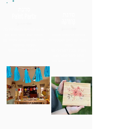
סדנת
סדנת
Paint Party
קרמיקה
סדנא חוויתית ומשחררת בה
בסדנת קרמיקה תלמדו
תלמדו שלב אחרי שלב איך
לעבוד עם כלים וטקסטורות
לצייר את התמונה ותצאו עם
שונות.
תוצאה מדהימה.
תוכלו לקבל השראה מה
אין צורך בניסיון קודם!
תרצו ליצור מתוך מגוון
המוצרים שנמצאים פה.